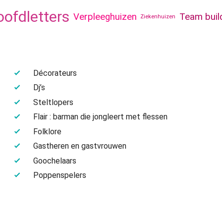
ofdletters
Verpleeghuizen
Team buil
Ziekenhuizen
Décorateurs
Dj’s
Steltlopers
Flair : barman die jongleert met flessen
Folklore
Gastheren en gastvrouwen
Goochelaars
Poppenspelers
Mascottes
Mentalisten
Opérettes