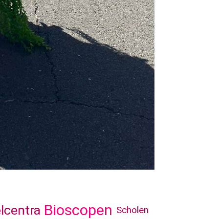
Bioscopen
lcentra
Scholen