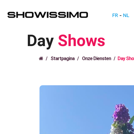
FR
-
NL
Day
Shows
Startpagina
Onze Diensten
Day Sh