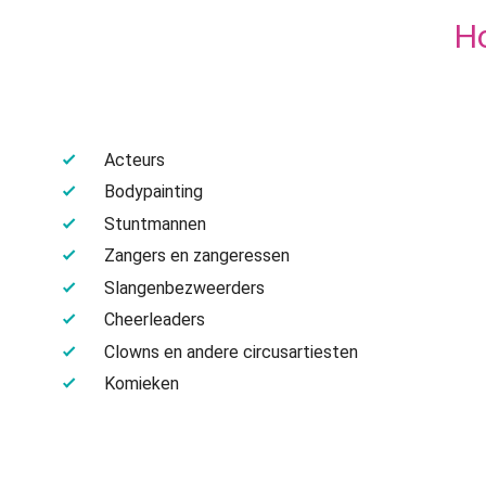
Ho
Acteurs
Bodypainting
Stuntmannen
Zangers en zangeressen
Slangenbezweerders
Cheerleaders
Clowns en andere circusartiesten
Komieken
Vuurspuwers en jongleurs
Dansers
Danseres in een gigantisch champagneglas