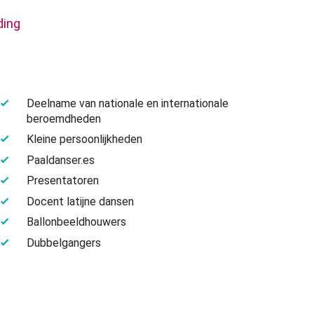
ding
Deelname van nationale en internationale
beroemdheden
Kleine persoonlijkheden
Paaldanser.es
Presentatoren
Docent latijne dansen
Ballonbeeldhouwers
Dubbelgangers
omedieshows
Transformisten
…