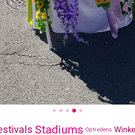
Stadiums
estivals
Winke
Optredens